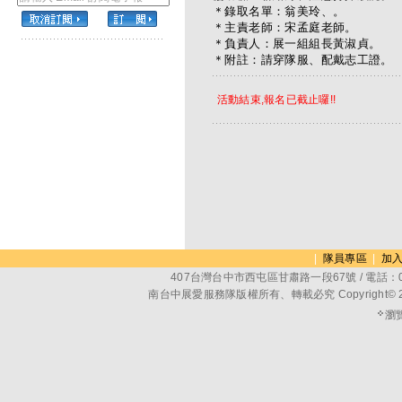
＊錄取名單：翁美玲、。
＊主責老師：宋孟庭老師。
＊負責人：展一組組長黃淑貞。
＊附註：請穿隊服、配戴志工證。
活動結束,報名已截止囉!!
|
隊員專區
|
加
407台灣台中市西屯區甘肅路一段67號 / 電話：04-2
南台中展愛服務隊版權所有、轉載必究 Copyright© 2014, TFC
瀏