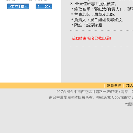
3. 全天值班志工提供便當。
＊錄取名單：郭虹汝(負責人）、孫守澤(
＊主責老師：周慧玲老師。
＊負責人：展二組組長郭虹汝。
＊附註：請穿隊服
活動結束,報名已截止囉!!
|
隊員專區
|
加
407台灣台中市西屯區甘肅路一段67號 / 電話：04-2
南台中展愛服務隊版權所有、轉載必究 Copyright© 2014, TFC
瀏